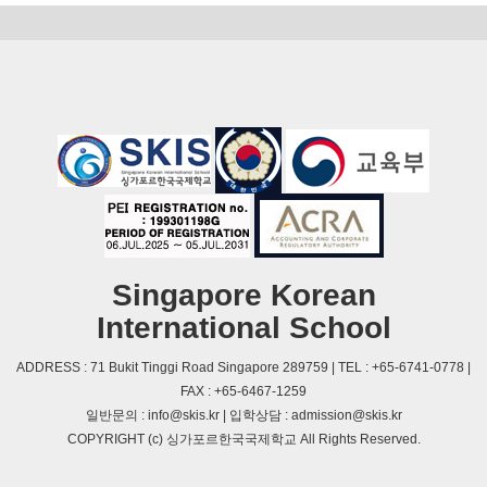
Singapore Korean
International School
ADDRESS : 71 Bukit Tinggi Road Singapore 289759 | TEL : +65-6741-0778 |
FAX : +65-6467-1259
일반문의 : info@skis.kr | 입학상담 : admission@skis.kr
COPYRIGHT (c) 싱가포르한국국제학교 All Rights Reserved.