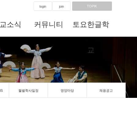
TOPIK
login
join
교소식
커뮤니티
토요한글학
교
IS
월별학사일정
영양마당
채용공고