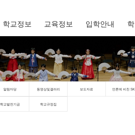
학교정보
교육정보
입학안내
학
알림마당
동영상및갤러리
보도자료
언론에 비친 SK
학교발전기금
학교규정집