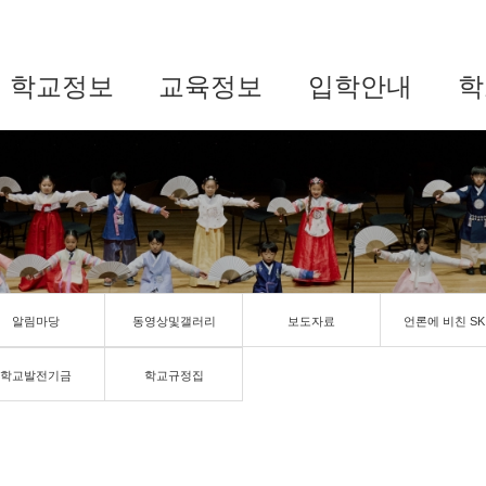
학교정보
교육정보
입학안내
학
알림마당
동영상및갤러리
보도자료
언론에 비친 SK
학교발전기금
학교규정집