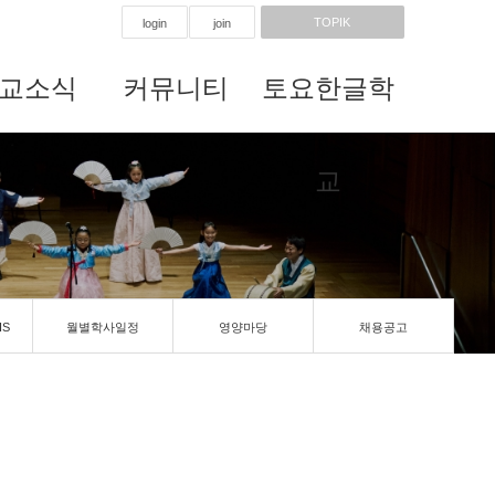
TOPIK
login
join
교소식
커뮤니티
토요한글학
교
IS
월별학사일정
영양마당
채용공고