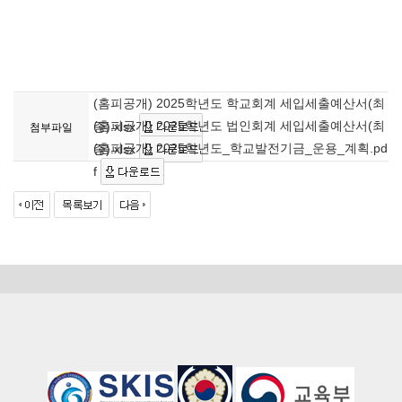
(홈피공개) 2025학년도 학교회계 세입세출예산서(최
(홈피공개) 2025학년도 법인회계 세입세출예산서(최
종).xlsx
첨부파일
(홈피공개) 2025학년도_학교발전기금_운용_계획.pd
종).xlsx
f