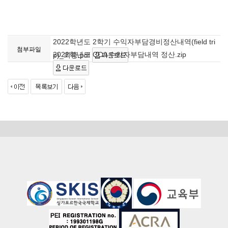
2022학년도 2학기 수익자부담경비정산내역(field tri
첨부파일
2022학년도 CCA 수익자부담내역 정산.zip
p)_최종.pdf