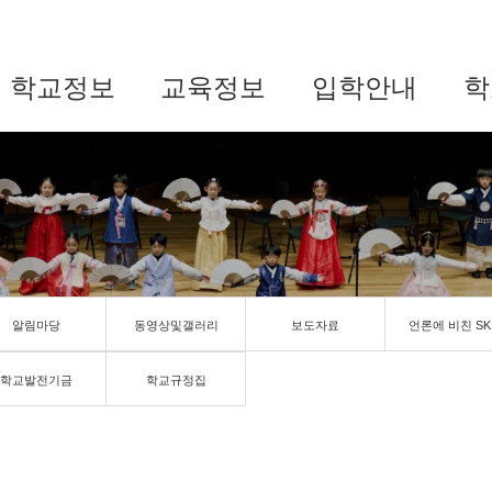
학교정보
교육정보
입학안내
학
알림마당
동영상및갤러리
보도자료
언론에 비친 SK
학교발전기금
학교규정집