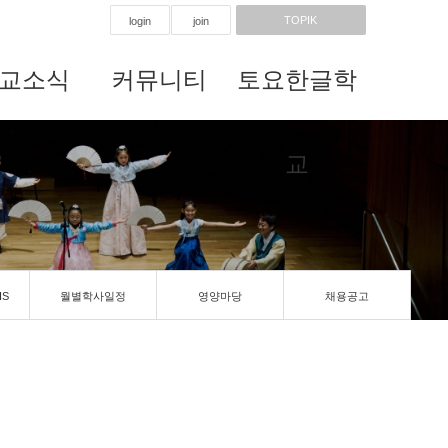
TOPIK
login
join
교소식
커뮤니티
토요한글학
교
IS
월별학사일정
영양마당
채용공고