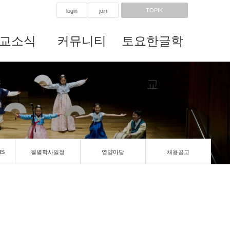
TOPIK
login
join
교소식
커뮤니티
토요한글학
교
IS
월별학사일정
영양마당
채용공고