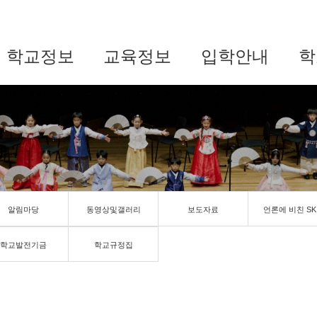
학교정보
교육정보
입학안내
학
알림마당
동영상및갤러리
보도자료
언론에 비친 SK
학교발전기금
학교규정집