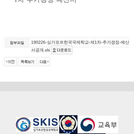
190226-싱가포르한국국제학교-제1차-추가경정-예산
첨부파일
서공개.xls