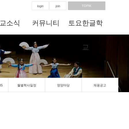
TOPIK
login
join
교소식
커뮤니티
토요한글학
교
IS
월별학사일정
영양마당
채용공고