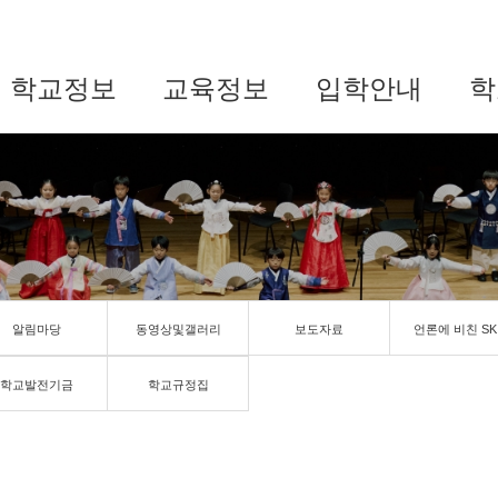
학교정보
교육정보
입학안내
학
알림마당
동영상및갤러리
보도자료
언론에 비친 SK
학교발전기금
학교규정집