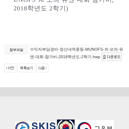
2018학년도 2학기)
수익자부담경비-정산내역중등-MUNOFS-Ⅺ-모의-유
첨부파일
엔-대회-참가비-2018학년도-2학기.hwp