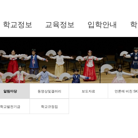
학교정보
교육정보
입학안내
학
알림마당
동영상및갤러리
보도자료
언론에 비친 SK
학교발전기금
학교규정집