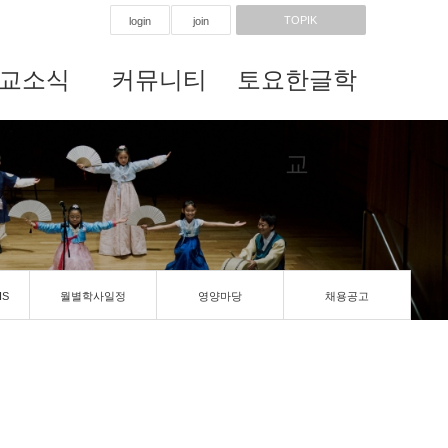
TOPIK
login
join
교소식
커뮤니티
토요한글학
교
IS
월별학사일정
영양마당
채용공고