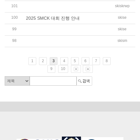
101
skiskrwp
SKIS 초등 6학년 영상만들기 활동자료 공유
100
skise
2025 SMCK 대회 진행 안내
99
skise
2025 SKIS 초등 Basic English-Math 집중 과정 운영 안내
98
skism
2025학년도 중고등 연간봉사활동 계획 안내
1
2
3
4
5
6
7
8
9
10