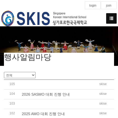
login
join
행사알림마당
105
skise
G3 School Exchange Program with Punggol Primary Scho
104
skise
2026 SASMO 대회 진행 안내
103
skise
2026 SKIS 초등 1학기 Basic English-Math 집중 과정 운
102
skise
2025 AMO 대회 진행 안내