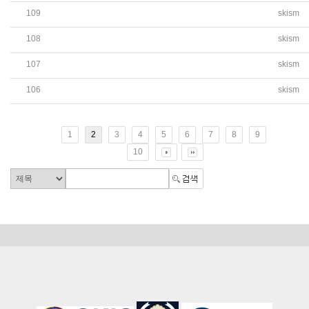
109
skism
(중등 영자신문 3월) 중국 올해 경제성장 목표치 상향 조정 &
108
skism
(중등 영자신문 3월) TV 탐사 프로그램 보도 사과 요구
107
skism
(중등 영자신문 3월) AI뉴스산업과 미디어 & 촉법소년 연령 
106
skism
(중등 영자신문 3월) 중앙대학교 한국외국어대학교 본교 방문 
1
2
3
4
5
6
7
8
9
10