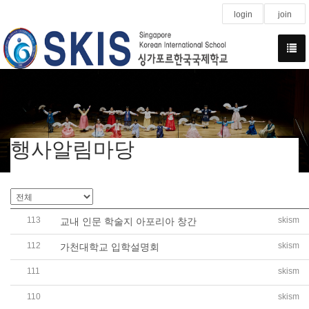
login
join
행사알림마당
113
skism
교내 인문 학술지 아포리아 창간
112
skism
가천대학교 입학설명회
111
skism
(중등 영자신문 3월) 이란 미국 전쟁의 역사와 영향
110
skism
(중등 영자신문 3월) 지구온난화와 전 세계 기후변화