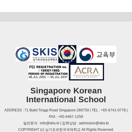
Singapore Korean
International School
ADDRESS : 71 Bukit Tinggi Road Singapore 289759 | TEL : +65-6741-0778 |
FAX : +65-6467-1259
일반문의 : info@skis.kr | 입학상담 : admission@skis.kr
COPYRIGHT (c) 싱가포르한국국제학교 All Rights Reserved.