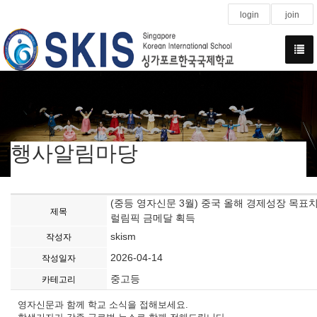
login
join
행사알림마당
(중등 영자신문 3월) 중국 올해 경제성장 목표치
제목
럴림픽 금메달 획득
skism
작성자
2026-04-14
작성일자
중고등
카테고리
영자신문과 함께 학교 소식을 접해보세요.