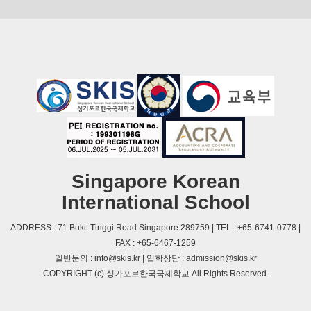
Singapore Korean
International School
ADDRESS : 71 Bukit Tinggi Road Singapore 289759 | TEL : +65-6741-0778 |
FAX : +65-6467-1259
일반문의 : info@skis.kr | 입학상담 : admission@skis.kr
COPYRIGHT (c) 싱가포르한국국제학교 All Rights Reserved.