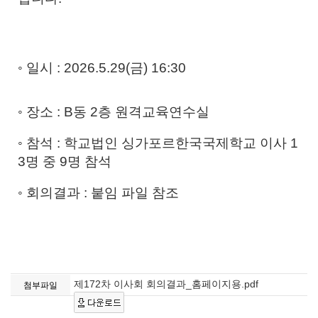
◦
일시
: 2026.5.29(금
) 16:30
◦
장소
: B
동
2
층 원격교육연수실
◦
참석
:
학교법인 싱가포르한국국제학교 이사
1
3
명 중 9
명 참석
◦
회의결과
:
붙임 파일 참조
제172차 이사회 회의결과_홈페이지용.pdf
첨부파일