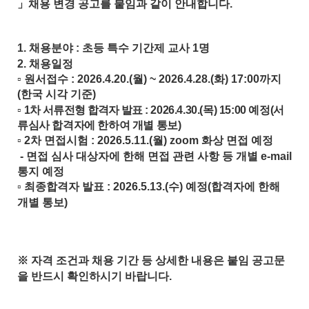
」
채용 변경 공고를 붙임과 같이 안내합니다
.
1.
채용분야
:
초등 특수 기간제 교사
1
명
2.
채용일정
▫
원서접수
: 2026.4.20.(
월
) ~ 2026.4.28.(
화
) 17:00
까지
(
한국 시각 기준
)
▫
1
차 서류전형 합격자 발표
: 2026.4.30.(
목
) 15:00
예정
(
서
류심사 합격자에 한하여 개별 통보
)
▫
2
차 면접시험
: 2026.5.11.(
월
) zoom
화상 면접 예정
-
면접 심사 대상자에 한해 면접 관련 사항 등 개별
e-mail
통지 예정
▫
최종합격자 발표
: 2026.5.13.(
수
)
예정
(
합격자에 한해
개별 통보
)
※
자격 조건과 채용 기간 등 상세한 내용은 붙임 공고문
을 반드시 확인하시기 바랍니다
.