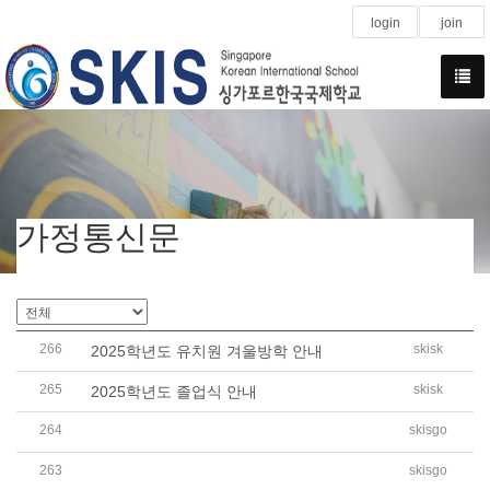
login
join
가정통신문
266
skisk
2025학년도 유치원 겨울방학 안내
265
skisk
2025학년도 졸업식 안내
264
skisgo
2025학년도 2학기 겨울방학 유,초,중,고 CCA 급식비 납부
263
skisgo
2025학년도 저소득층 학생 학비 국고 지원금 신청 안내