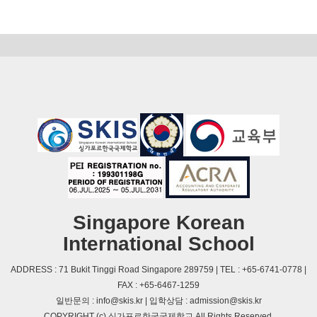
Singapore Korean
International School
ADDRESS : 71 Bukit Tinggi Road Singapore 289759 | TEL : +65-6741-0778 |
FAX : +65-6467-1259
일반문의 : info@skis.kr | 입학상담 : admission@skis.kr
COPYRIGHT (c) 싱가포르한국국제학교 All Rights Reserved.