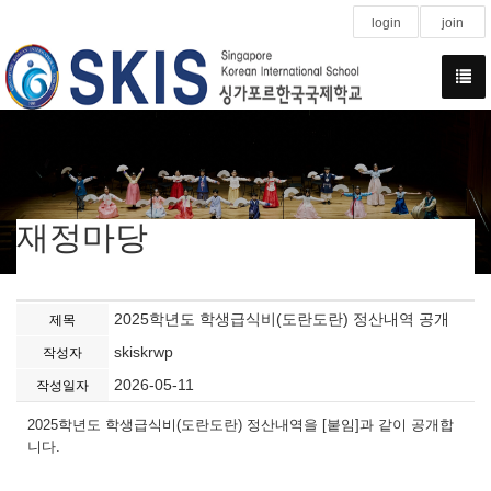
login
join
재정마당
2025학년도 학생급식비(도란도란) 정산내역 공개
제목
skiskrwp
작성자
2026-05-11
작성일자
2025학년도 학생급식비(도란도란) 정산내역을 [붙임]과 같이 공개합
니다.