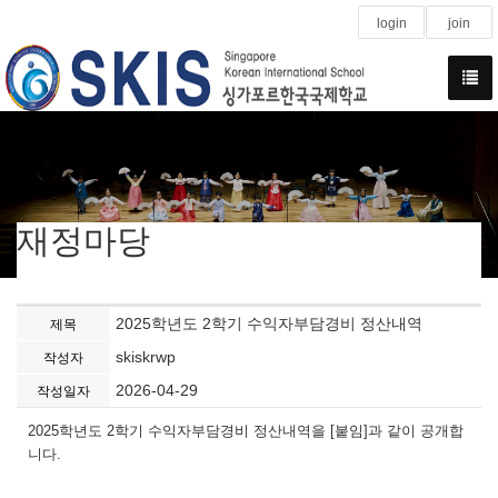
login
join
재정마당
2025학년도 2학기 수익자부담경비 정산내역
제목
skiskrwp
작성자
2026-04-29
작성일자
2025학년도 2학기 수익자부담경비 정산내역을 [붙임]과 같이 공개합
니다.