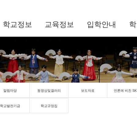
학교정보
교육정보
입학안내
학
알림마당
동영상및갤러리
보도자료
언론에 비친 SK
학교발전기금
학교규정집