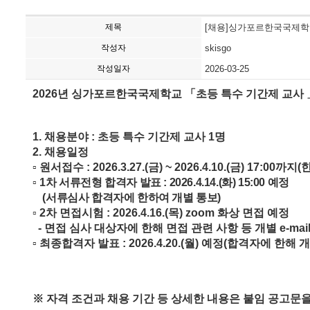
제목
[채용]싱가포르한국국제학교
작성자
skisgo
작성일자
2026-03-25
2026년 싱가포르한국국제학교
「
초등 특수 기간제 교사
1.
채용분야
:
초등 특수 기간제 교사
1
명
2.
채용일정
▫
원서접수
: 2026.3.27.(
금
) ~ 2026.4.10.(
금
) 17:00
까지
(
한
▫
1
차 서류전형 합격자 발표
: 2026.4.14.(
화
) 15:00
예정
(
서류심사 합격자에 한하여 개별 통보
)
▫
2
차 면접시험
: 2026.4.16.(
목
) zoom
화상 면접 예정
-
면접 심사 대상자에 한해 면접 관련 사항 등 개별
e-mai
▫
최종합격자 발표
: 2026.4.20.(
월
)
예정
(
합격자에 한해 개
※
자격 조건과 채용 기간 등 상세한 내용은 붙임 공고문