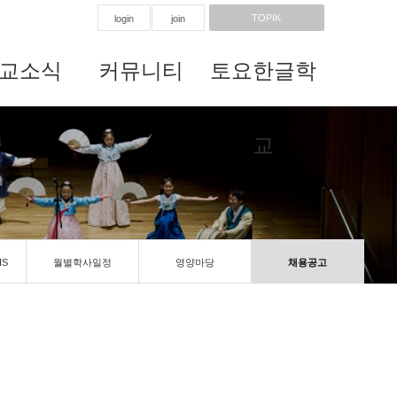
TOPIK
login
join
교소식
커뮤니티
토요한글학
교
IS
월별학사일정
영양마당
채용공고