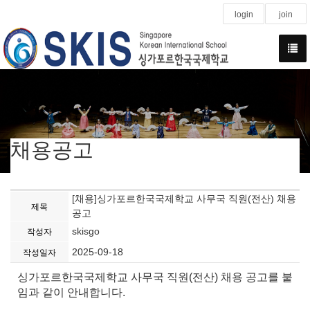
login
join
채용공고
[채용]싱가포르한국국제학교 사무국 직원(전산) 채용
제목
공고
skisgo
작성자
2025-09-18
작성일자
싱가포르한국국제학교 사무국 직원(전산) 채용 공고를 붙
임과 같이 안내합니다
.