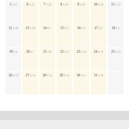
5
6
7
8
9
10
11
5.21
5.22
5.23
5.24
5.25
5.26
5.27
12
13
14
15
16
17
18
5.28
5.29
6.1
6.2
6.3
6.4
6.5
19
20
21
22
23
24
25
6.6
6.7
6.8
6.9
6.10
6.11
6.12
26
27
28
29
30
31
6.13
6.14
6.15
6.16
6.17
6.18