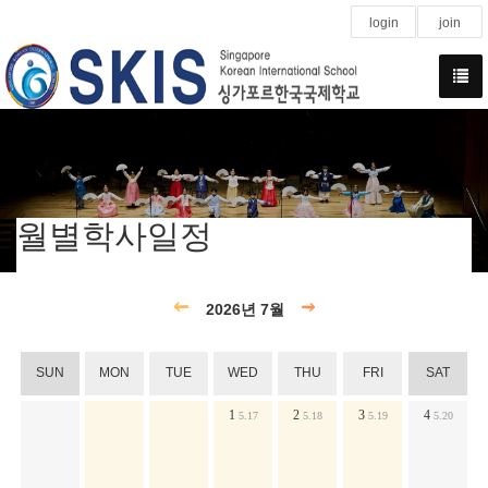
login
join
월별학사일정
2026년 7월
SUN
MON
TUE
WED
THU
FRI
SAT
1
2
3
4
5.17
5.18
5.19
5.20