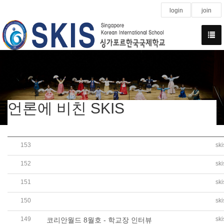
login
join
언론에 비친 SKIS
153
sk
월드코리언-싱가포르한인회 온라인 광복절 기념식-한인동포
152
sk
헤럴드경제, 아세안익스프레스-SKIS 방역학습 안전망 강
151
sk
재외동포신문 - 싱가포르토요한글학교, 코로나19속 1학
150
sk
코리안월드 8월호 - TOPIK 실시, G6 임기현 학생 과기
149
sk
코리안월드 8월호 - 학교장 인터뷰