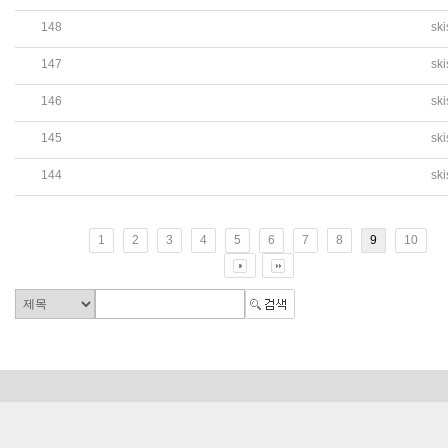
148
sk
아세안익스프레스, 월드코리언-싱가포르한국국제학교 학생회
147
sk
재외동포신문-싱가포르한국국제학교 '제70회 한국어능력시험
146
sk
재외동포신문-자선단체에 코로나19 극복 성금기부
145
sk
월드코리언 - 3개월 만에 싱가포르에서 한국어능력시험(TO
144
sk
월드코리언-힘내라 대한민국 캠페인 벌인 싱가포르 한인
1
2
3
4
5
6
7
8
9
10