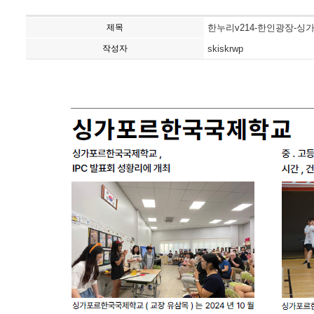
제목
한누리v214-한인광장-
작성자
skiskrwp