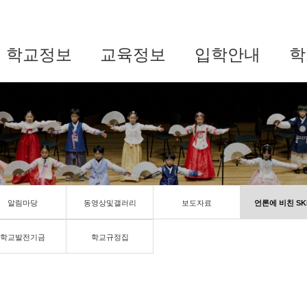
학교정보
교육정보
입학안내
학
알림마당
동영상및갤러리
보도자료
언론에 비친 SK
학교발전기금
학교규정집