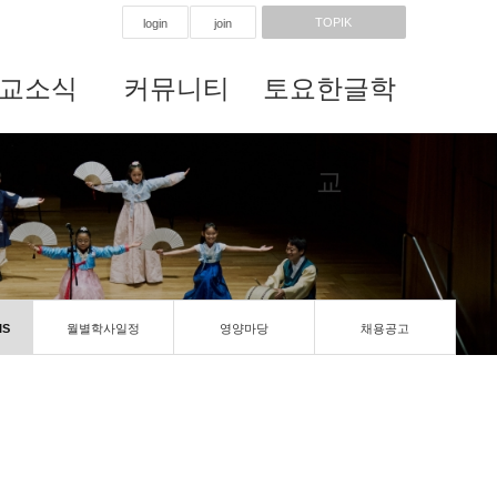
TOPIK
login
join
교소식
커뮤니티
토요한글학
교
IS
월별학사일정
영양마당
채용공고