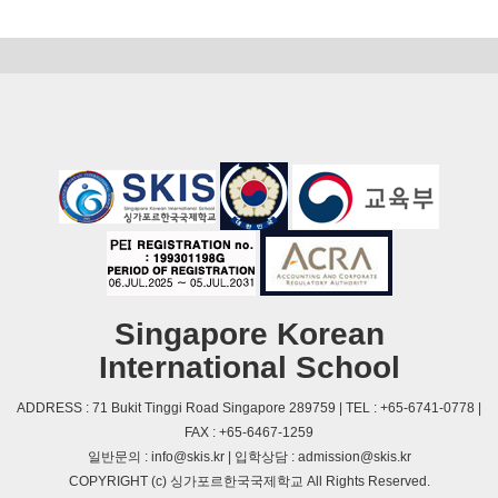
Singapore Korean
International School
ADDRESS : 71 Bukit Tinggi Road Singapore 289759 | TEL : +65-6741-0778 |
FAX : +65-6467-1259
일반문의 : info@skis.kr | 입학상담 : admission@skis.kr
COPYRIGHT (c) 싱가포르한국국제학교 All Rights Reserved.