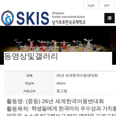
login
join
동영상및갤러리
26년 세계한국어웅변대회
제목
skism
작성자
중고등
카테고리
활동명: (중등) 26년 세계한국어웅변대회
학생들에게 한국어의 우수성과 가치를
활동목적:
제들을 스스로 탐구해보고 발표 역량을 기르고자