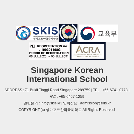
Singapore Korean
International School
ADDRESS : 71 Bukit Tinggi Road Singapore 289759 | TEL : +65-6741-0778 |
FAX : +65-6467-1259
일반문의 : info@skis.kr | 입학상담 : admission@skis.kr
COPYRIGHT (c) 싱가포르한국국제학교 All Rights Reserved.