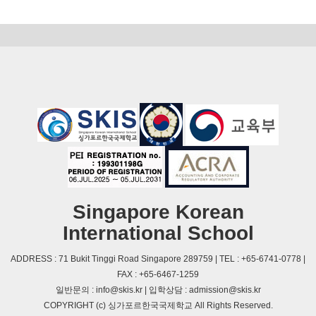
Singapore Korean
International School
ADDRESS : 71 Bukit Tinggi Road Singapore 289759 | TEL : +65-6741-0778 |
FAX : +65-6467-1259
일반문의 : info@skis.kr | 입학상담 : admission@skis.kr
COPYRIGHT (c) 싱가포르한국국제학교 All Rights Reserved.