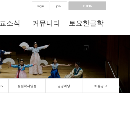
TOPIK
login
join
교소식
커뮤니티
토요한글학
교
IS
월별학사일정
영양마당
채용공고