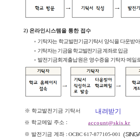
2)
온라인시스템을 통한 접수
◦
기탁자는 학교발전기금기탁서 양식을 다운받아
◦
기탁자는 기금을 학교발전기금 계좌로 입금
◦
발전기금회계출납원은 영수증을 기탁자 메일로
내려받기
※ 학교발전기금 기탁서
(
학교메일 주소 :
※
account@skis.kr
※
발전기금 계좌
(
SING
: OCBC 617-877105-001