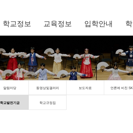
학교정보
교육정보
입학안내
학
알림마당
동영상및갤러리
보도자료
언론에 비친 SK
학교발전기금
학교규정집