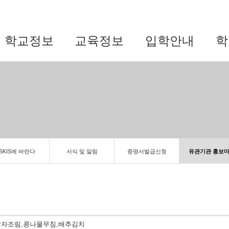
학교정보
교육정보
입학안내
학
SKIS에 바란다
서식 및 알림
증명서발급신청
유관기관 홍보
닭감자조림,콩나물무침,배추김치