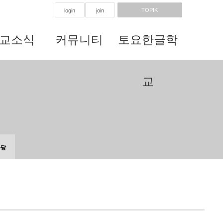
TOPIK
login
join
교소식
커뮤니티
토요한글학
교
마당