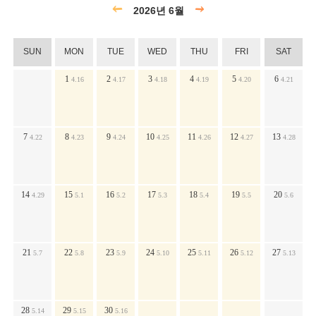
2026년 6월
SUN
MON
TUE
WED
THU
FRI
SAT
1
2
3
4
5
6
4.16
4.17
4.18
4.19
4.20
4.21
7
8
9
10
11
12
13
4.22
4.23
4.24
4.25
4.26
4.27
4.28
14
15
16
17
18
19
20
4.29
5.1
5.2
5.3
5.4
5.5
5.6
21
22
23
24
25
26
27
5.7
5.8
5.9
5.10
5.11
5.12
5.13
28
29
30
5.14
5.15
5.16