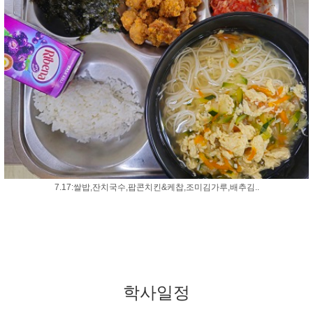
7.17:쌀밥,잔치국수,팝콘치킨&케찹,조미김가루,배추김..
학사일정