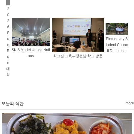
2
0
2
6
F
u
Elementary S
n
tudent Counc
SKIS Model United Nati
R
il Donates ..
ons
최교진 교육부장관님 학교 방문
u
n
대
회
오늘의 식단
more