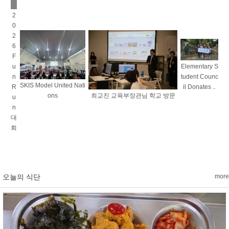
2
0
2
6
F
u
Elementary S
n
tudent Counc
SKIS Model United Nati
R
il Donates ..
ons
최교진 교육부장관님 학교 방문
u
n
대
회
오늘의 식단
more