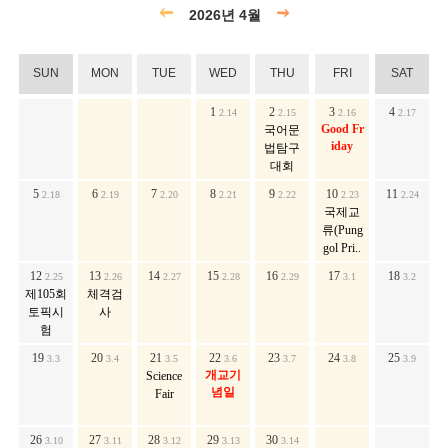
2026년 4월
SUN
MON
TUE
WED
THU
FRI
SAT
1
2
3
4
2.14
2.15
2.16
2.17
Good Fr
국어문
iday
법탐구
대회
5
6
7
8
9
10
11
2.18
2.19
2.20
2.21
2.22
2.23
2.24
국제교
류(Pung
gol Pri..
12
13
14
15
16
17
18
2.25
2.26
2.27
2.28
2.29
3.1
3.2
제105회
체격검
토픽시
사
험
19
20
21
22
23
24
25
3.3
3.4
3.5
3.6
3.7
3.8
3.9
개교기
Science
념일
Fair
26
27
28
29
30
3.10
3.11
3.12
3.13
3.14