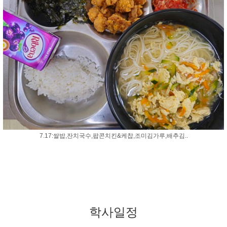
7.17:쌀밥,잔치국수,팝콘치킨&케찹,조미김가루,배추김..
학사일정