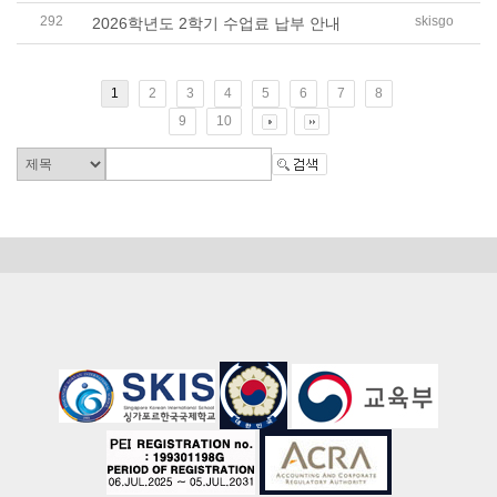
292
skisgo
2026학년도 2학기 수업료 납부 안내
1
2
3
4
5
6
7
8
9
10