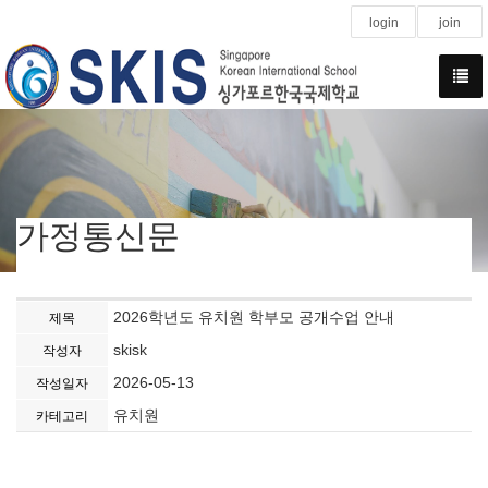
login
join
가정통신문
2026학년도 유치원 학부모 공개수업 안내
제목
skisk
작성자
2026-05-13
작성일자
유치원
카테고리