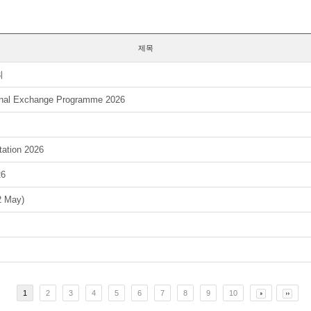
제목
최
ional Exchange Programme 2026
tation 2026
26
 May)
1
2
3
4
5
6
7
8
9
10