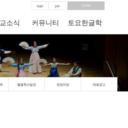
TOPIK
login
join
교소식
커뮤니티
토요한글학
교
IS
월별학사일정
영양마당
채용공고