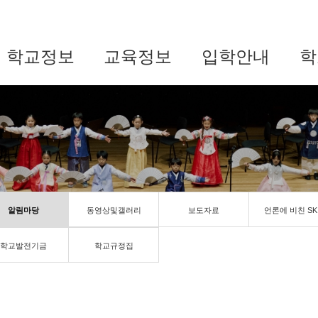
학교정보
교육정보
입학안내
학
알림마당
동영상및갤러리
보도자료
언론에 비친 SK
학교발전기금
학교규정집