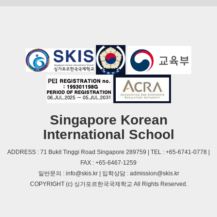
Singapore Korean
International School
ADDRESS : 71 Bukit Tinggi Road Singapore 289759 | TEL : +65-6741-0778 |
FAX : +65-6467-1259
일반문의 : info@skis.kr | 입학상담 : admission@skis.kr
COPYRIGHT (c) 싱가포르한국국제학교 All Rights Reserved.